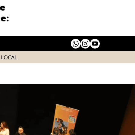
de
e:
LOCAL