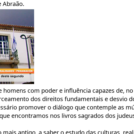
e Abraão.
de homens com poder e influência capazes de, no
erceamento dos direitos fundamentais e desvio 
ssário promover o diálogo que contemple as múl
 que encontramos nos livros sagrados dos judeus
mais antigo, a saber o estudo das culturas, rea